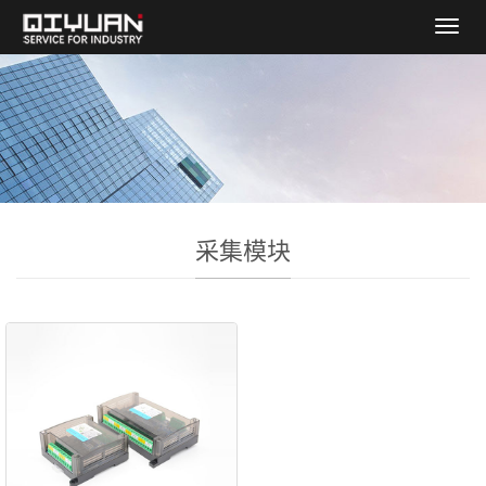
导
航
菜
单
采集模块